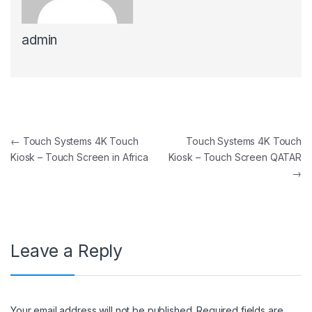
admin
Post navigation
←
Touch Systems 4K Touch
Touch Systems 4K Touch
Kiosk – Touch Screen in Africa
Kiosk – Touch Screen QATAR
→
Leave a Reply
Your email address will not be published.
Required fields are