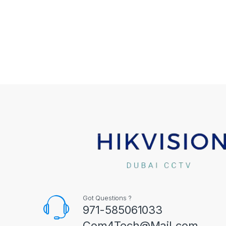
Got Questions ?
971-585061033
Com4Tech@Mail.com