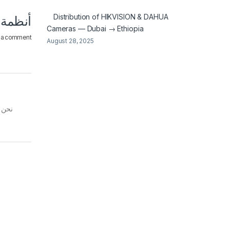
Distribution of HIKVISION & DAHUA
أنظمة 
Cameras — Dubai → Ethiopia
 a comment
August 28, 2025
نحن ن