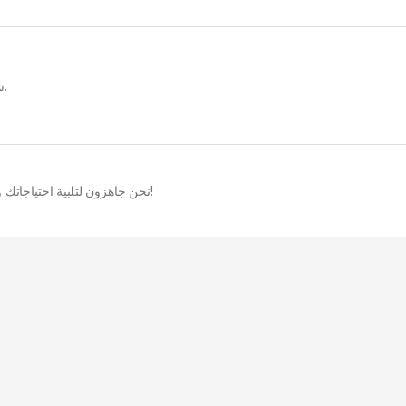
شحن سريع وآمن إلى مراكزك أو مخازنك في دبي وأبوظبي.
نحن جاهزون لتلبية احتياجاتك وحماية بضائعك. تواصل معنا الآن لضمان أفضل الأسعار والخدمات!