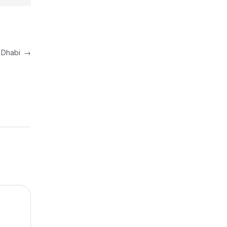
u Dhabi
→