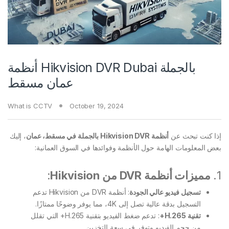
أنظمة Hikvision DVR Dubai بالجملة
عمان مسقط
What is CCTV
October 19, 2024
إذا كنت تبحث عن
أنظمة Hikvision DVR بالجملة في مسقط، عمان
، إليك
بعض المعلومات الهامة حول الأنظمة وفوائدها في السوق العمانية:
1.
مميزات أنظمة DVR من Hikvision
:
تسجيل فيديو عالي الجودة
: أنظمة DVR من Hikvision تدعم
التسجيل بدقة عالية تصل إلى 4K، مما يوفر وضوحًا ممتازًا.
تقنية H.265+
: تدعم ضغط الفيديو بتقنية H.265+ التي تقلل
من حجم الفيديو وتوفر في سعة التخزين.